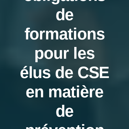
de
Actualités
formations
FAQ
pour les
Nos partenaires
élus de CSE
Coup de cœur associatif et services utiles
en matière
de