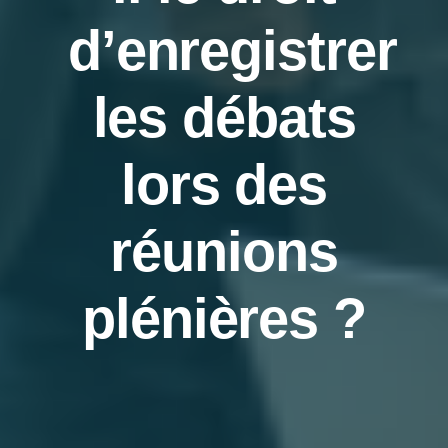
d’enregistrer
Actualités
les débats
FAQ
lors des
Nos partenaires
réunions
Coup de cœur associatif et services utiles
plénières ?