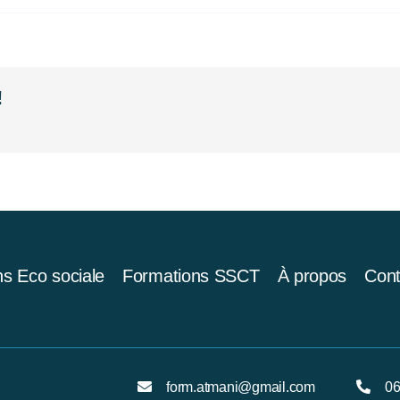
!
s Eco sociale
Formations SSCT
À propos
Cont
form.atmani@gmail.com
06