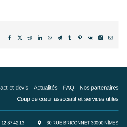
Facebook
X
Reddit
LinkedIn
WhatsApp
Telegram
Tumblr
Pinterest
Vk
Xing
Email
act et devis
Actualités
FAQ
Nos partenaires
Coup de cœur associatif et services utiles
 12 87 42 13
30 RUE BRICONNET 30000 NÎMES